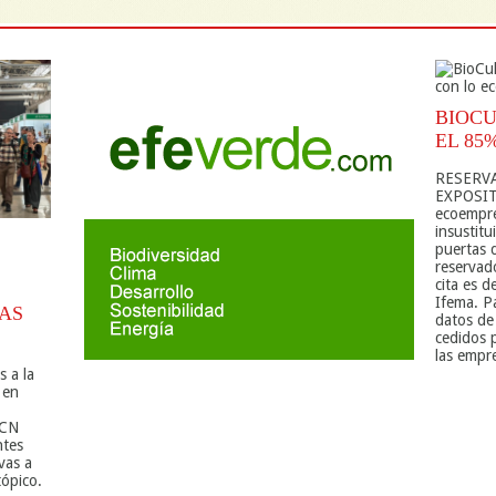
BIOCU
EL 85
RESERVA
EXPOSITI
ecoempre
insustitu
puertas 
reservado
cita es 
Ifema. P
AS
datos de
cedidos 
las empr
s a la
 en
BCN
ntes
vas a
ópico.