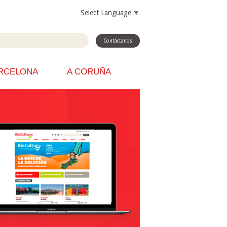
Select Language
▼
Contáctanos
RCELONA
A CORUÑA