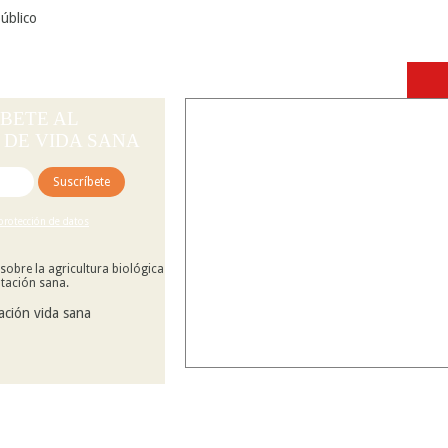
úblico
BETE AL
DE VIDA SANA
 protección de datos
sobre la agricultura biológica
ntación sana.