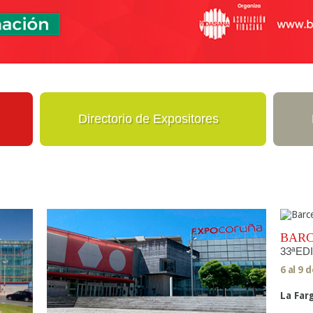
Directorio de Expositores
BAR
33ªED
6 al 9 
La Far