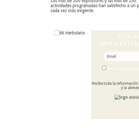
Los más de 200 expositores y las más de 250
actividades programadas han satisfecho a un p
cada vez más exigente.
SUSCRÍ
NEWSLETTER 
Acepto la
política de
Recibe toda la información 
y la alime