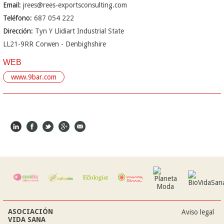
Email:
jrees@rees-exportsconsulting.com
Teléfono:
687 054 222
Dirección:
Tyn Y Llidiart Industrial State
LL21-9RR Corwen - Denbighshire
WEB
www.9bar.com
ASOCIACIÓN
Aviso legal
VIDA SANA