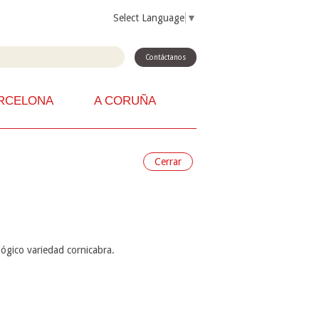
Select Language
▼
Contáctanos
RCELONA
A CORUÑA
Cerrar
lógico variedad cornicabra.