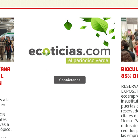
TANA
BIOCU
IL
85% DE
N
RESERVA
EXPOSITI
ecoempre
s a la
insustitu
 en
puertas 
reservado
BCN
cita es 
ntes
Ifema. P
vas a
datos de
ópico.
cedidos 
las empr