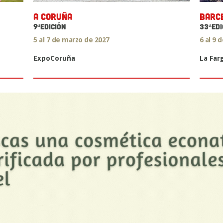
A CORUÑA
BARC
9ªEDICIÓN
33ªEDI
5 al 7 de marzo de 2027
6 al 9 
ExpoCoruña
La Far