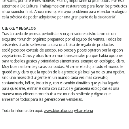
los valles, por diferentes motivos. Es muy importante la promoción. Por eso
asistimos a BioCultura. Trabajamos con restaurantes para llevar los productos
al consumidor final. Ahora mismo, el mayor problema para el sector ecológico
es la pérdida de poder adquisitivo por una gran parte de la ciudadanía”.
CIERRE Y REGALOS
Tras la rueda de prensa, periodistas y organizadores disfrutaron de un
exquisito “brunch” orgánico preparado por el equipo de Veritas. Todos los
asistentes al acto se llevaron a casa una bolsa de regalo de productos
ecológicos por cortesía de Biocop. No pocos y pocas optaron por la opción
vegetariana. Otros y otras fueron más transversales porque había opciones
para todos los gustos y prioridades alimentarias, siempre en ecológico, claro.
Muy buen ambiente y caras conocidas. Al cerrar el acto, a todo el mundo le
quedó muy claro que la opción de la agroecología local ya no es una opción,
sino una necesidad urgente en un mundo cada vez más convulso,
contaminado, bélico, incierto y, con el cambio climático que ya ha llegado
para quedarse, enfriar el clima con cultivos y ganadería ecológicas es una
manera muy eficiente contribuir a ese mundo resiliente y digno que
anhelamos todos para las generaciones venideras.
Toda la información aquí:
www.biocultura.org/barcelona