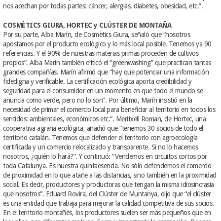
nos acechan por todas partes: cáncer, alergias, diabetes, obesidad, etc.”.
COSMÈTICS GIURA, HORTEC y CLÚSTER DE MONTAÑA
Por su parte, Alba Marín, de Cosmètics Giura, señaló que “nosotros
apostamos por el producto ecológico y lo más local posible. Tenemos ya 90
referencias. Y el 90% de nuestras materias primas proceden de cultivos
propios”. Alba Marín también criticó el “greenwashing” que practican tantas
grandes compañías. Marín afirmó que “hay que potenciar una información
fidedigna y verificable. La certificación ecológica aporta credibilidad y
seguridad para el consumidor en un momento en que todo el mundo se
anuncia como verde, pero no lo son”. Por último, Marín insistió en la
necesidad de primar el comercio local para beneficiar al territorio en todos los
sentidos: ambientales, económicos etc.”. Meritxell Roman, de Hortec, una
cooperativa agraria ecológica, añadió que “tenemos 30 socios de todo el
territorio catalán. Tenemos que defender el territorio con agroecología
certificada y un comercio relocalizado y transparente. Si no lo hacemos
nosotros, ¿quién lo hará?”. Y continuó: “Vendemos en circuitos cortos por
toda Catalunya. Es nuestra quintaesencia. No sólo defendemos el comercio
de proximidad en lo que atañe a las distancias, sino también en la proximidad
social. Es decir, productores y productoras que tengan la misma idiosincrasia
que nosotros”. Eduard Rovira, del Clúster de Muntanya, dijo que “el clúster
es una entidad que trabaja para mejorar la calidad competitiva de sus socios.
En el territorio montañés, los productores suelen ser más pequeños que en