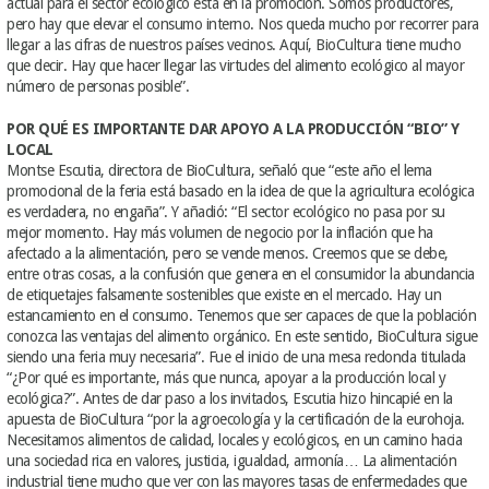
actual para el sector ecológico está en la promoción. Somos productores,
pero hay que elevar el consumo interno. Nos queda mucho por recorrer para
llegar a las cifras de nuestros países vecinos. Aquí, BioCultura tiene mucho
que decir. Hay que hacer llegar las virtudes del alimento ecológico al mayor
número de personas posible”.
POR QUÉ ES IMPORTANTE DAR APOYO A LA PRODUCCIÓN “BIO” Y
LOCAL
Montse Escutia, directora de BioCultura, señaló que “este año el lema
promocional de la feria está basado en la idea de que la agricultura ecológica
es verdadera, no engaña”. Y añadió: “El sector ecológico no pasa por su
mejor momento. Hay más volumen de negocio por la inflación que ha
afectado a la alimentación, pero se vende menos. Creemos que se debe,
entre otras cosas, a la confusión que genera en el consumidor la abundancia
de etiquetajes falsamente sostenibles que existe en el mercado. Hay un
estancamiento en el consumo. Tenemos que ser capaces de que la población
conozca las ventajas del alimento orgánico. En este sentido, BioCultura sigue
siendo una feria muy necesaria”. Fue el inicio de una mesa redonda titulada
“¿Por qué es importante, más que nunca, apoyar a la producción local y
ecológica?”. Antes de dar paso a los invitados, Escutia hizo hincapié en la
apuesta de BioCultura “por la agroecología y la certificación de la eurohoja.
Necesitamos alimentos de calidad, locales y ecológicos, en un camino hacia
una sociedad rica en valores, justicia, igualdad, armonía… La alimentación
industrial tiene mucho que ver con las mayores tasas de enfermedades que