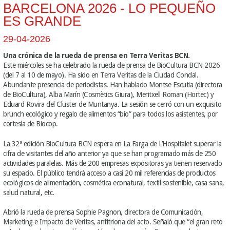
BARCELONA 2026 - LO PEQUEÑO
ES GRANDE
29-04-2026
Una crónica de la rueda de prensa en Terra Veritas BCN.
Este miércoles se ha celebrado la rueda de prensa de BioCultura BCN 2026
(del 7 al 10 de mayo). Ha sido en Terra Veritas de la Ciudad Condal.
Abundante presencia de periodistas. Han hablado Montse Escutia (directora
de BioCultura), Alba Marín (Cosmètics Giura), Meritxell Roman (Hortec) y
Eduard Rovira del Cluster de Muntanya. La sesión se cerró con un exquisito
brunch ecológico y regalo de alimentos “bio” para todos los asistentes, por
cortesía de Biocop.
La 32ª edición BioCultura BCN espera en La Farga de L’Hospitalet superar la
cifra de visitantes del año anterior ya que se han programado más de 250
actividades paralelas. Más de 200 empresas expositoras ya tienen reservado
su espacio. El público tendrá acceso a casi 20 mil referencias de productos
ecológicos de alimentación, cosmética econatural, textil sostenible, casa sana,
salud natural, etc.
Abrió la rueda de prensa Sophie Pagnon, directora de Comunicación,
Marketing e Impacto de Veritas, anfitriona del acto. Señaló que “el gran reto