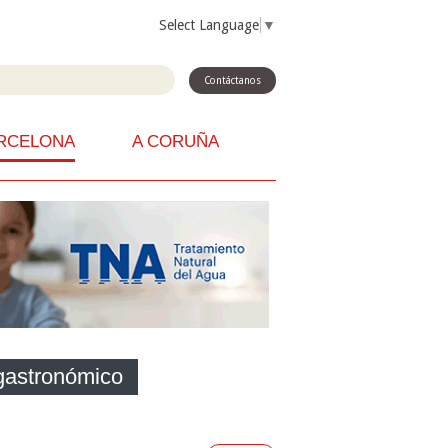
Select Language
▼
Contáctanos
RCELONA
A CORUÑA
gastronómico